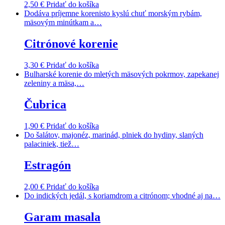
2,50
€
Pridať do košíka
Dodáva príjemne korenisto kyslú chuť morským rybám,
mäsovým minútkam a…
Citrónové korenie
3,30
€
Pridať do košíka
Bulharské korenie do mletých mäsových pokrmov, zapekanej
zeleniny a mäsa,…
Čubrica
1,90
€
Pridať do košíka
Do šalátov, majonéz, marinád, plniek do hydiny, slaných
palaciniek, tiež…
Estragón
2,00
€
Pridať do košíka
Do indických jedál, s koriamdrom a citrónom; vhodné aj na…
Garam masala