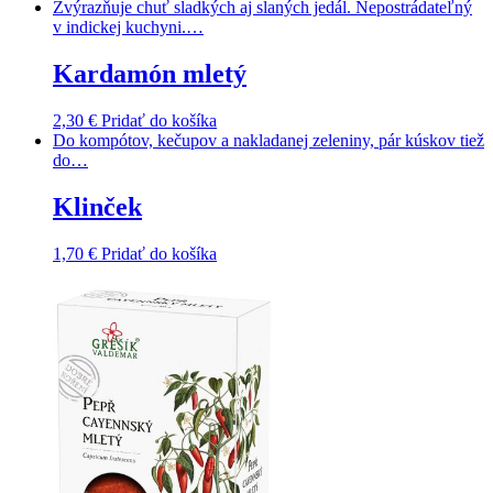
Zvýrazňuje chuť sladkých aj slaných jedál. Nepostrádateľný
v indickej kuchyni.…
Kardamón mletý
2,30
€
Pridať do košíka
Do kompótov, kečupov a nakladanej zeleniny, pár kúskov tiež
do…
Klinček
1,70
€
Pridať do košíka