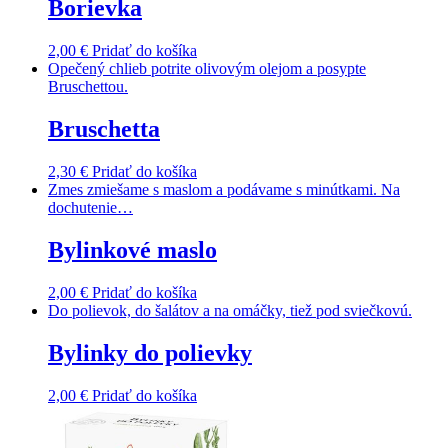
Borievka
2,00
€
Pridať do košíka
Opečený chlieb potrite olivovým olejom a posypte
Bruschettou.
Bruschetta
2,30
€
Pridať do košíka
Zmes zmiešame s maslom a podávame s minútkami. Na
dochutenie…
Bylinkové maslo
2,00
€
Pridať do košíka
Do polievok, do šalátov a na omáčky, tiež pod sviečkovú.
Bylinky do polievky
2,00
€
Pridať do košíka