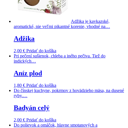
Adžika je kavkazské,
aromatické, nie veľmi pikantné korenie, vhodné na…
Adžika
2,00
€
Pridať do košíka
Pri pečení sušienok, chleba a iného pečiva. Tiež do
indických…
Aníz plod
1,80
€
Pridať do košíka
Do čínskej kuchyne, pokrmov z hovädzieho mäsa, na dusené
ryby.…
Badyán celý
2,00
€
Pridať do košíka
Do polievok a omáčok, hlavne smotanových a