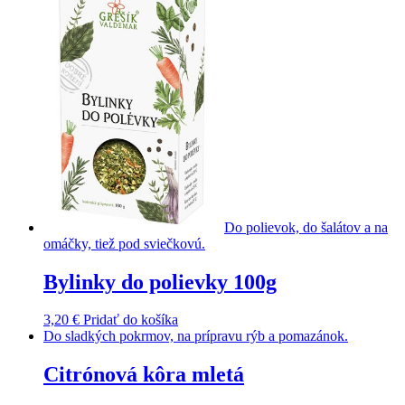
Do polievok, do šalátov a na
omáčky, tiež pod sviečkovú.
Bylinky do polievky 100g
3,20
€
Pridať do košíka
Do sladkých pokrmov, na prípravu rýb a pomazánok.
Citrónová kôra mletá