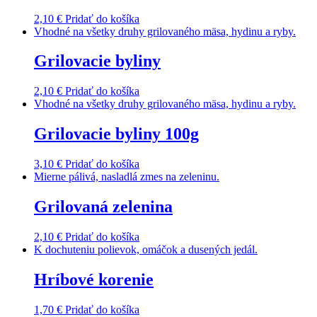
2,10
€
Pridať do košíka
Vhodné na všetky druhy grilovaného mäsa, hydinu a ryby.
Grilovacie byliny
2,10
€
Pridať do košíka
Vhodné na všetky druhy grilovaného mäsa, hydinu a ryby.
Grilovacie byliny 100g
3,10
€
Pridať do košíka
Mierne pálivá, nasladlá zmes na zeleninu.
Grilovaná zelenina
2,10
€
Pridať do košíka
K dochuteniu polievok, omáčok a dusených jedál.
Hríbové korenie
1,70
€
Pridať do košíka