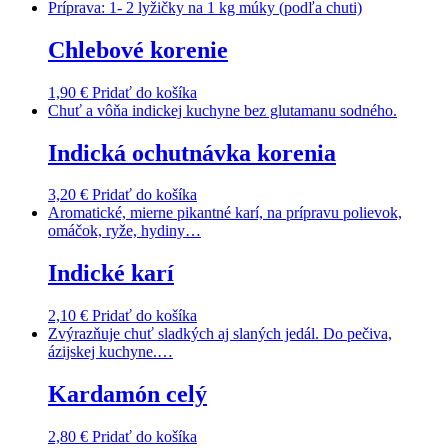
Príprava: 1- 2 lyžičky na 1 kg múky (podľa chuti)
Chlebové korenie
1,90
€
Pridať do košíka
Chuť a vôňa indickej kuchyne bez glutamanu sodného.
Indická ochutnávka korenia
3,20
€
Pridať do košíka
Aromatické, mierne pikantné karí, na prípravu polievok,
omáčok, ryže, hydiny…
Indické karí
2,10
€
Pridať do košíka
Zvýrazňuje chuť sladkých aj slaných jedál. Do pečiva,
ázijskej kuchyne.…
Kardamón celý
2,80
€
Pridať do košíka