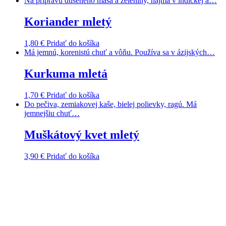
Na prípravu duseného mäsa a zeleniny, najmä v indickej a…
Koriander mletý
1,80
€
Pridať do košíka
Má jemnú, korenistú chuť a vôňu. Používa sa v ázijských…
Kurkuma mletá
1,70
€
Pridať do košíka
Do pečiva, zemiakovej kaše, bielej polievky, ragú. Má
jemnejšiu chuť…
Muškátový kvet mletý
3,90
€
Pridať do košíka