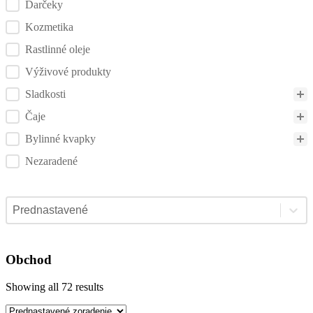
Darčeky
Kozmetika
Rastlinné oleje
Výživové produkty
Sladkosti
Čaje
Bylinné kvapky
Nezaradené
Sort content
Triedenie
Obchod
Showing all 72 results