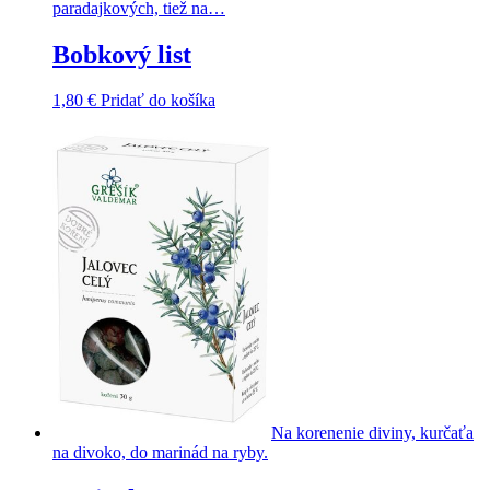
paradajkových, tiež na…
Bobkový list
1,80
€
Pridať do košíka
Na korenenie diviny, kurčaťa
na divoko, do marinád na ryby.