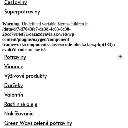
Cestoviny
Superpotraviny
Warning
: Undefined variable $termschildren in
/data/d/7/d7043fe7-de3d-4c03-8c38-
2bcc79c4ef71/oazazdravia.sk/web/wp-
content/plugins/oxygen/component-
framework/components/classes/code-block.class.php(133) :
eval()'d code
on line
65
Potraviny
Vianoce
Výživové produkty
Darčeky
Valentín
Rastlinné oleje
Naklíčovanie
Green Ways zelené potraviny