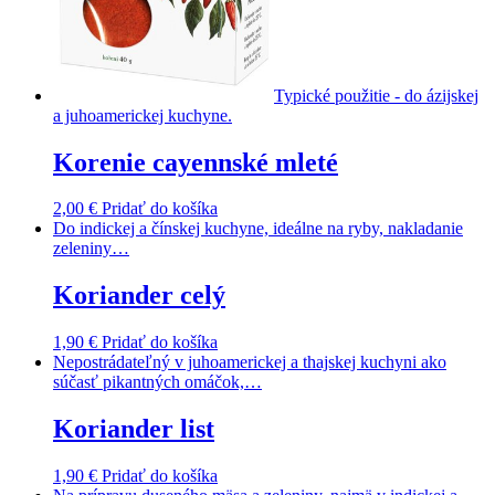
Typické použitie - do ázijskej
a juhoamerickej kuchyne.
Korenie cayennské mleté
2,00
€
Pridať do košíka
Do indickej a čínskej kuchyne, ideálne na ryby, nakladanie
zeleniny…
Koriander celý
1,90
€
Pridať do košíka
Nepostrádateľný v juhoamerickej a thajskej kuchyni ako
súčasť pikantných omáčok,…
Koriander list
1,90
€
Pridať do košíka