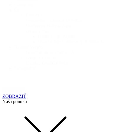
Cestoviny
Čaje
Ľadové čaje
Peruánske a amazonské byliny
Darčekové balenia čajov
Ovocné čaje
Ovocné čaje sypané
Ovocné čaje v nálevových sáčkoch
Bylinné kvapky
Bezalkoholové tinktúry AF
Kvapky bylinné
Kvapky devätoro bylín
Nezaradené
zrušiť filter
ZOBRAZIŤ
Naša ponuka