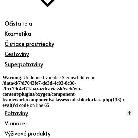
Očista tela
Kozmetika
Čistiace prostriedky
Cestoviny
Superpotraviny
Warning
: Undefined variable $termschildren in
/data/d/7/d7043fe7-de3d-4c03-8c38-
2bcc79c4ef71/oazazdravia.sk/web/wp-
content/plugins/oxygen/component-
framework/components/classes/code-block.class.php(133) :
eval()'d code
on line
65
Potraviny
Vianoce
Výživové produkty