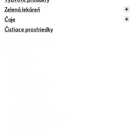
Zelená lekáreň
Čaje
Čistiace prostriedky
Kategórie
Čistiace prostriedky
produktov
Valentín
checklist
Vianoce
Očista tela
Proteín
Darčeky
Kozmetika
Rastlinné oleje
Výživové produkty
Sladkosti
Čokolády
Tyčinky
Superpotraviny
Green Ways zelené potraviny
Potraviny
Kakaové produkty
Sušené semená
Naklíčovanie