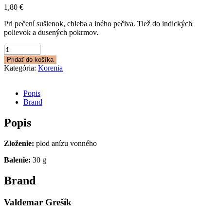
1,80
€
Pri pečení sušienok, chleba a iného pečiva. Tiež do indických
polievok a dusených pokrmov.
množstvo
Aníz
Pridať do košíka
plod
Kategória:
Korenia
Popis
Brand
Popis
Zloženie:
plod anízu vonného
Balenie:
30 g
Brand
Valdemar Grešík