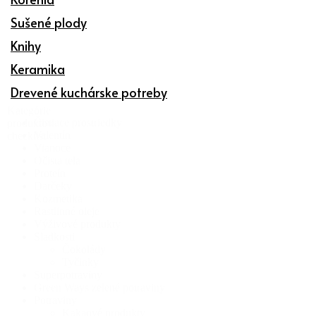
Sušené plody
Knihy
Keramika
Drevené kuchárske potreby
Kategórie
Čistiace prostriedky
produktov
Valentín
checklist
Vianoce
Očista tela
Proteín
Darčeky
Kozmetika
Rastlinné oleje
Výživové produkty
Sladkosti
Čokolády
Tyčinky
Superpotraviny
Green Ways zelené potraviny
Potraviny
Kakaové produkty