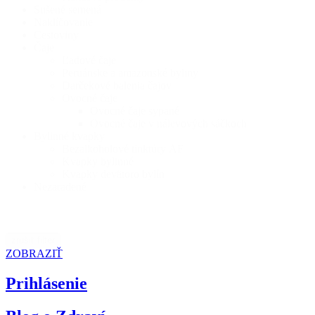
Sušené semená
Naklíčovanie
Cestoviny
Čaje
Ľadové čaje
Peruánske a amazonské byliny
Darčekové balenia čajov
Ovocné čaje
Ovocné čaje sypané
Ovocné čaje v nálevových sáčkoch
Bylinné kvapky
Bezalkoholové tinktúry AF
Kvapky bylinné
Kvapky devätoro bylín
Nezaradené
zrušiť filter
ZOBRAZIŤ
Prihlásenie