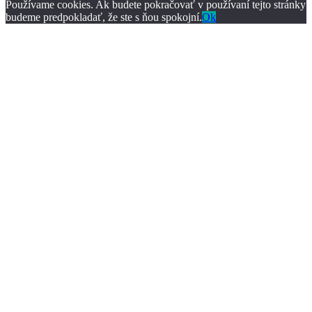
Používame cookies. Ak budete pokračovať v používaní tejto stránky
budeme predpokladať, že ste s ňou spokojní.
Ok