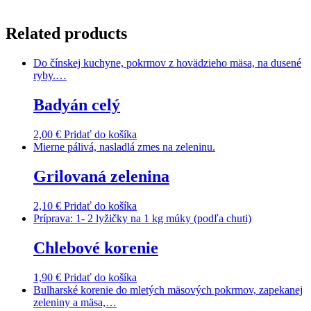
Related products
Do čínskej kuchyne, pokrmov z hovädzieho mäsa, na dusené
ryby.…
Badyán celý
2,00
€
Pridať do košíka
Mierne pálivá, nasladlá zmes na zeleninu.
Grilovaná zelenina
2,10
€
Pridať do košíka
Príprava: 1- 2 lyžičky na 1 kg múky (podľa chuti)
Chlebové korenie
1,90
€
Pridať do košíka
Bulharské korenie do mletých mäsových pokrmov, zapekanej
zeleniny a mäsa,…