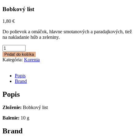
Bobkový list
1,80
€
Do polievok a omáčok, hlavne smotanových a paradajkových, tiež
na nakladanie húb a zeleniny.
množstvo
Bobkový
Pridať do košíka
list
Kategória:
Korenia
Popis
Brand
Popis
Zloženie:
Bobkový list
Balenie:
10 g
Brand