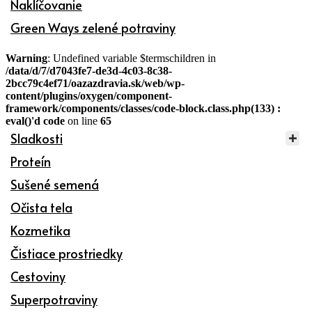
Naklíčovanie
Green Ways zelené potraviny
Warning
: Undefined variable $termschildren in
/data/d/7/d7043fe7-de3d-4c03-8c38-
2bcc79c4ef71/oazazdravia.sk/web/wp-
content/plugins/oxygen/component-
framework/components/classes/code-block.class.php(133) :
eval()'d code
on line
65
Sladkosti
Proteín
Sušené semená
Očista tela
Kozmetika
Čistiace prostriedky
Cestoviny
Superpotraviny