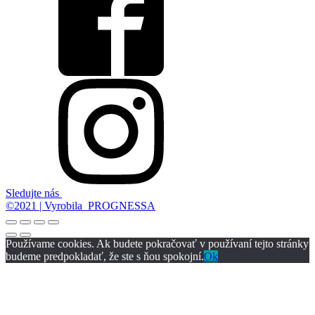
Sledujte nás
©2021 | Vyrobila PROGNESSA
Používame cookies. Ak budete pokračovať v používaní tejto stránky
budeme predpokladať, že ste s ňou spokojní.
Ok