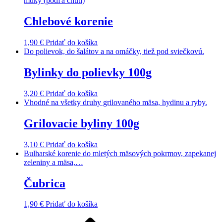
múky (podľa chuti)
Chlebové korenie
1,90
€
Pridať do košíka
Do polievok, do šalátov a na omáčky, tiež pod sviečkovú.
Bylinky do polievky 100g
3,20
€
Pridať do košíka
Vhodné na všetky druhy grilovaného mäsa, hydinu a ryby.
Grilovacie byliny 100g
3,10
€
Pridať do košíka
Bulharské korenie do mletých mäsových pokrmov, zapekanej
zeleniny a mäsa,…
Čubrica
1,90
€
Pridať do košíka