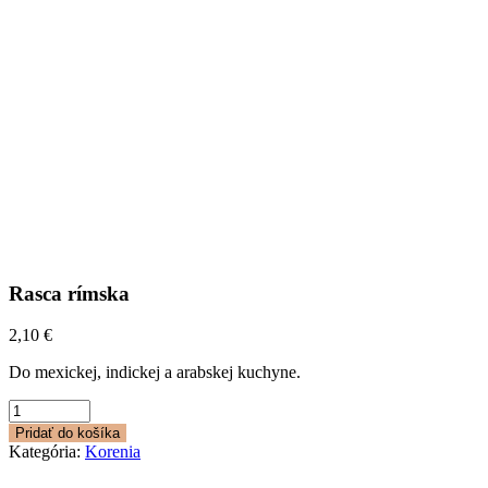
Rasca rímska
2,10
€
Do mexickej, indickej a arabskej kuchyne.
množstvo
Rasca
Pridať do košíka
rímska
Kategória:
Korenia