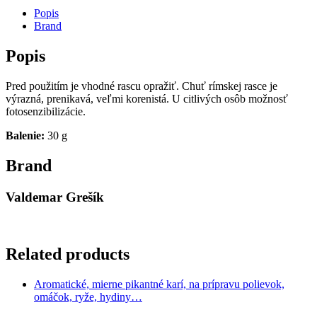
Popis
Brand
Popis
Pred použitím je vhodné rascu opražiť. Chuť rímskej rasce je
výrazná, prenikavá, veľmi korenistá. U citlivých osôb možnosť
fotosenzibilizácie.
Balenie:
30 g
Brand
Valdemar Grešík
Related products
Aromatické, mierne pikantné karí, na prípravu polievok,
omáčok, ryže, hydiny…