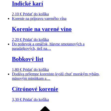
Indické karí
2,10
€
Pridať do košíka
Korenie na prípravu vareného vína
Korenie na varené víno
2,20
€
Pridať do košíka
Do polievok a omáčok, hlavne smotanových a
paradajkových, tiež na…
Bobkový list
1,80
€
Pridať do košíka
Dodáva príjemne korenisto kyslú chuť morským rybám,
mäsovým minútkam a…
Citrónové korenie
3,30
€
Pridať do košíka