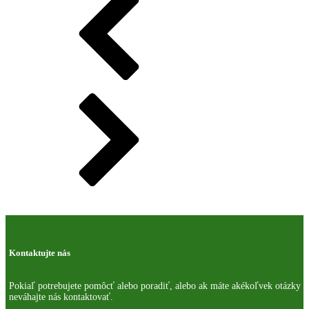
Kontaktujte nás
Pokiaľ potrebujete pomôcť alebo poradiť, alebo ak máte akékoľvek otázky
neváhajte nás kontaktovať.