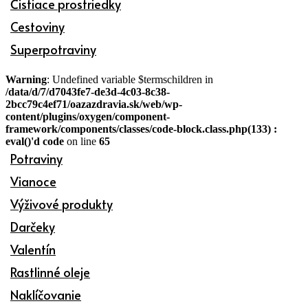
Čistiace prostriedky
Cestoviny
Superpotraviny
Warning
: Undefined variable $termschildren in
/data/d/7/d7043fe7-de3d-4c03-8c38-
2bcc79c4ef71/oazazdravia.sk/web/wp-
content/plugins/oxygen/component-
framework/components/classes/code-block.class.php(133) :
eval()'d code
on line
65
Potraviny
Vianoce
Výživové produkty
Darčeky
Valentín
Rastlinné oleje
Naklíčovanie