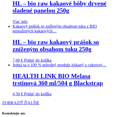
HL – bio raw kakaové bôby drvené
sladené panelou 250g
Viac info
Kakaový prášok so zníženým obsahom tuku z BIO
nepražených kakaových…
HL – bio raw kakaový prášok so
zníženým obsahom tuku 250g
7,60
€
Pridať do košíka
Jedná sa o 100 % prírodný produkt získaný z cukrovej…
HEALTH LINK BIO Melasa
trstinová 360 ml/504 g Blackstrap
4,50
€
Pridať do košíka
ZOBRAZIŤ ĎALŠIE
Kontaktujte nás