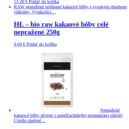
13,20
€
Pridať do košíka
RAW nepražené nelúpané kakaové bôby s vysokým obsahom
vlákniny. Vynikajúci…
HL – bio raw kakaové bôby celé
nepražené 250g
9,60
€
Pridať do košíka
Nepražené
kakaové bôby drvené z najušľachtilejšej aromatickej odrody
Criollo sladené…