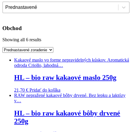
Sort content
Triedenie
Obchod
Showing all 6 results
Kakaové maslo vo forme nepravidelných kúskov. Aromatická
odroda Criollo, lahodná…
HL – bio raw kakaové maslo 250g
21,70
€
Pridať do košíka
RAW nepražené kakaové bôby drvené. Bez lepku a laktózy
v…
HL – bio raw kakaové bôby drvené
250g