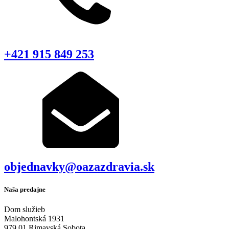
+421 915 849 253
objednavky@oazazdravia.sk
Naša predajne
Dom služieb
Malohontská 1931
979 01 Rimavská Sobota