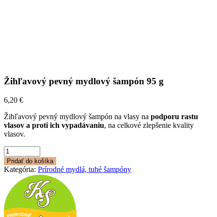
Žihľavový pevný mydlový šampón 95 g
6,20
€
Žihľavový pevný mydlový šampón na vlasy na
podporu rastu
vlasov a proti ich vypadávaniu
, na celkové zlepšenie kvality
vlasov.
množstvo
Žihľavový
Pridať do košíka
pevný
Kategória:
Prírodné mydlá, tuhé šampóny
mydlový
šampón
95
g