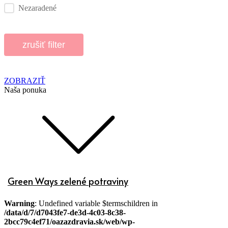
Nezaradené
zrušiť filter
ZOBRAZIŤ
Naša ponuka
Green Ways zelené potraviny
Warning
: Undefined variable $termschildren in
/data/d/7/d7043fe7-de3d-4c03-8c38-
2bcc79c4ef71/oazazdravia.sk/web/wp-