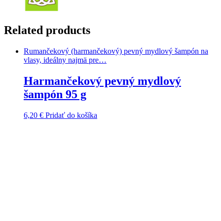
Related products
Rumančekový (harmančekový) pevný mydlový šampón na
vlasy, ideálny najmä pre…
Harmančekový pevný mydlový
šampón 95 g
6,20
€
Pridať do košíka