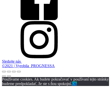
Sledujte nás
©2021 | Vyrobila PROGNESSA
Používame cookies. Ak budete pokračovať v používaní tejto stránky
budeme predpokladať, že ste s ňou spokojní.
Ok