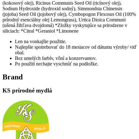
(kokosový olej), Ricinus Communis Seed Oil (ricínový olej),
Sodium Hydroxide (hydroxid sodný), Simmondsia Chinensis
(jojoba) Seed Oil (jojobový olej), Cymbopogon Flexosus Oil (100%
prírodný esenciálny olej Lemongrass), Urtica Dioica Communi
(ušená žihľava dvojdomá) *Zložky vyskytujúce sa prirodzene v
siliciach: *Citral *Geraniol *Limonene
Len na vonkajšie použitie.
Najlepšie spotrebovať do 18 mesiacov od dátumu výroby/ viď
obal.
Bez umelých farbív, vôní a konzervantov.
Po použití nechajte vyschnúť na podložke.
Brand
KS prírodné mydlá