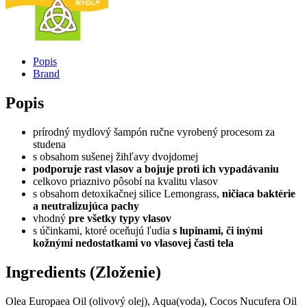
Popis
Brand
Popis
prírodný mydlový šampón ručne vyrobený procesom za
studena
s obsahom sušenej žihľavy dvojdomej
podporuje rast vlasov a bojuje proti ich vypadávaniu
celkovo priaznivo pôsobí na kvalitu vlasov
s obsahom detoxikačnej silice Lemongrass,
ničiaca baktérie
a neutralizujúca pachy
vhodný
pre všetky typy vlasov
s účinkami, ktoré oceňujú ľudia
s lupinami, či inými
kožnými nedostatkami vo vlasovej časti tela
Ingredients (Zloženie)
Olea Europaea Oil (olivový olej), Aqua(voda), Cocos Nucufera Oil