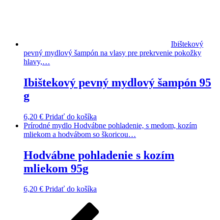
Ibištekový
pevný mydlový šampón na vlasy pre prekrvenie pokožky
hlavy,…
Ibištekový pevný mydlový šampón 95
g
6,20
€
Pridať do košíka
Prírodné mydlo Hodvábne pohladenie, s medom, kozím
mliekom a hodvábom so škoricou…
Hodvábne pohladenie s kozím
mliekom 95g
6,20
€
Pridať do košíka