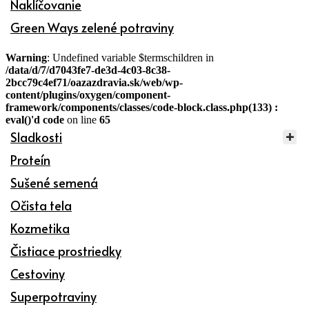
Naklíčovanie
Green Ways zelené potraviny
Warning
: Undefined variable $termschildren in
/data/d/7/d7043fe7-de3d-4c03-8c38-
2bcc79c4ef71/oazazdravia.sk/web/wp-
content/plugins/oxygen/component-
framework/components/classes/code-block.class.php(133) :
eval()'d code
on line
65
Sladkosti
Proteín
Sušené semená
Očista tela
Kozmetika
Čistiace prostriedky
Cestoviny
Superpotraviny