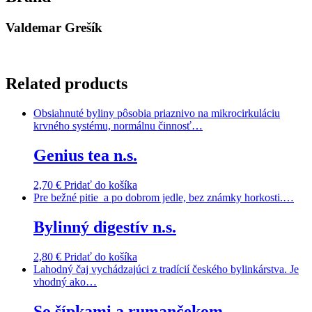
Valdemar Grešík
Related products
Obsiahnuté byliny pôsobia priaznivo na mikrocirkuláciu
krvného systému, normálnu činnosť…
Genius tea n.s.
2,70
€
Pridať do košíka
Pre bežné pitie a po dobrom jedle, bez známky horkosti.…
Bylinný digestív n.s.
2,80
€
Pridať do košíka
Lahodný čaj vychádzajúci z tradícií českého bylinkárstva. Je
vhodný ako…
So šípkami a rumančekom