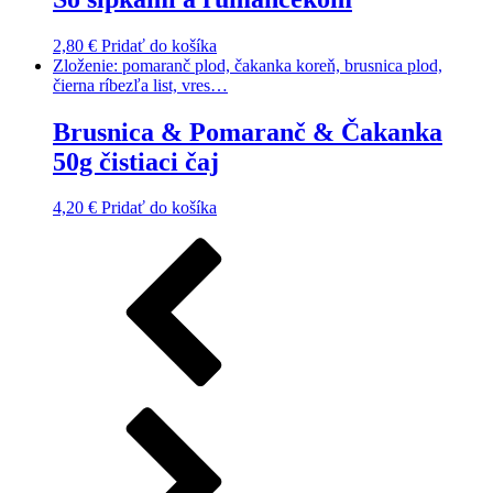
2,80
€
Pridať do košíka
Zloženie: pomaranč plod, čakanka koreň, brusnica plod,
čierna ríbezľa list, vres…
Brusnica & Pomaranč & Čakanka
50g čistiaci čaj
4,20
€
Pridať do košíka