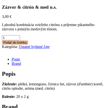
Zázvor & citrón & med n.s.
3,00
€
Lahodná kombinácia sviežeho citrónu a príjemne pikantného
zázvoru s jemným medovým tónom.
množstvo
Zázvor
Pridať do košíka
&
Kategória:
Ostatné bylinné čaje
citrón
&
med
Popis
n.s.
Brand
Popis
Zloženie:
jablká, lemongrass, černica list, zázvor (ďumbier) koreň,
citrón oplodie, aróma (med, citrón)
Balenie:
20 x 2 g
Brand