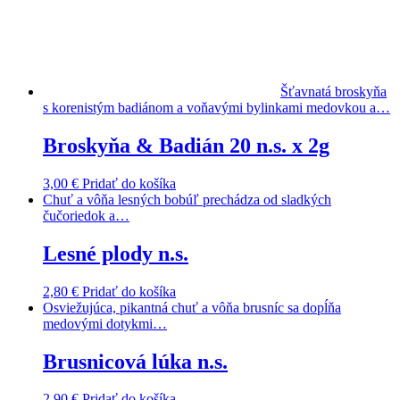
Šťavnatá broskyňa
s korenistým badiánom a voňavými bylinkami medovkou a…
Broskyňa & Badián 20 n.s. x 2g
3,00
€
Pridať do košíka
Chuť a vôňa lesných bobúľ prechádza od sladkých
čučoriedok a…
Lesné plody n.s.
2,80
€
Pridať do košíka
Osviežujúca, pikantná chuť a vôňa brusníc sa dopĺňa
medovými dotykmi…
Brusnicová lúka n.s.
2,90
€
Pridať do košíka