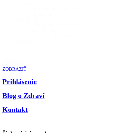
Zelené čaje
Zdravotné zelené čaje
Matcha
Bylinné kvapky
Bezalkoholové tinktúry AF
Kvapky bylinné
Kvapky devätoro bylín
Nezaradené
zrušiť filter
ZOBRAZIŤ
Prihlásenie
Blog o Zdraví
Kontakt