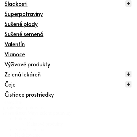
Sladkosti
Superpotraviny
Sušené plody
Sušené semená
Valentín
Vianoce
Výživové produkty
Zelená lekáreň
Čaje
Čistiace prostriedky
Kategórie
Superpotraviny
produktov
Green Ways zelené potraviny
checklist
Potraviny
Kakaové produkty
Sušené semená
Naklíčovanie