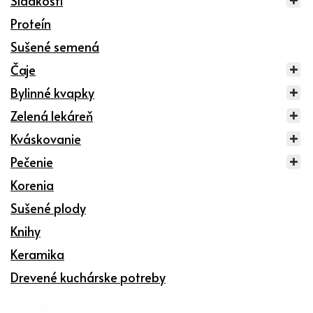
Sladkosti
Proteín
Sušené semená
Čaje
Bylinné kvapky
Zelená lekáreň
Kváskovanie
Pečenie
Korenia
Sušené plody
Knihy
Keramika
Drevené kuchárske potreby
Kategórie
Superpotraviny
produktov