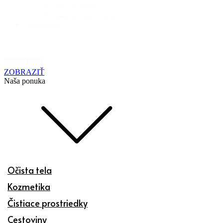
Kvapky bylinné
Kvapky devätoro bylín
Nezaradené
zrušiť filter
ZOBRAZIŤ
Naša ponuka
Očista tela
Kozmetika
Čistiace prostriedky
Cestoviny