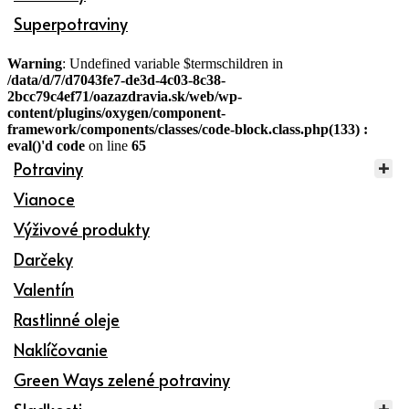
Superpotraviny
Warning
: Undefined variable $termschildren in
/data/d/7/d7043fe7-de3d-4c03-8c38-
2bcc79c4ef71/oazazdravia.sk/web/wp-
content/plugins/oxygen/component-
framework/components/classes/code-block.class.php(133) :
eval()'d code
on line
65
Potraviny
Vianoce
Výživové produkty
Darčeky
Valentín
Rastlinné oleje
Naklíčovanie
Green Ways zelené potraviny