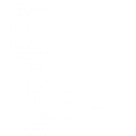
Cestoviny
Čistiace prostriedky
Valentín
Vianoce
Očista tela
Proteín
Darčeky
Kozmetika
Rastlinné oleje
Výživové produkty
Sladkosti
Tyčinky
Čokolády
Čaje
Ľadové čaje
Peruánske a amazonské byliny
Darčekové balenia čajov
Ovocné čaje
Ovocné čaje sypané
Ovocné čaje v nálevových sáčkoch
Zelené čaje
Zdravotné zelené čaje
Matcha
Bylinné kvapky
Bezalkoholové tinktúry AF