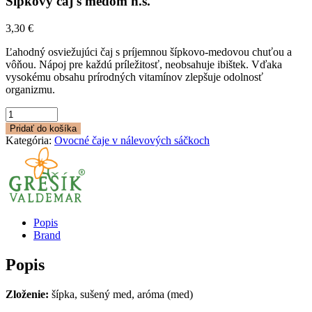
Šípkový čaj s medom n.s.
3,30
€
Ľahodný osviežujúci čaj s príjemnou šípkovo-medovou chuťou a
vôňou. Nápoj pre každú príležitosť, neobsahuje ibištek. Vďaka
vysokému obsahu prírodných vitamínov zlepšuje odolnosť
organizmu.
množstvo
Šípkový
Pridať do košíka
čaj
Kategória:
Ovocné čaje v nálevových sáčkoch
s
medom
n.s.
Popis
Brand
Popis
Zloženie:
šípka, sušený med, aróma (med)