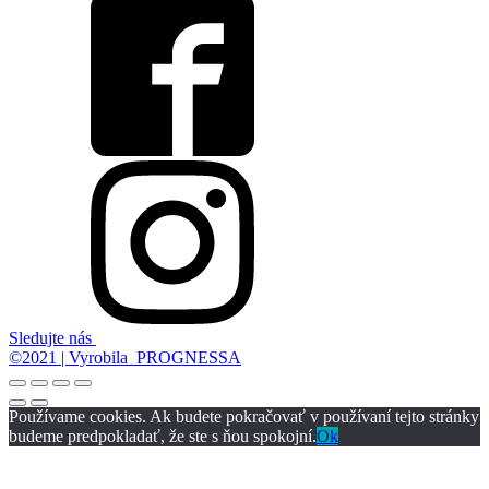
Sledujte nás
©2021 | Vyrobila PROGNESSA
Používame cookies. Ak budete pokračovať v používaní tejto stránky
budeme predpokladať, že ste s ňou spokojní.
Ok