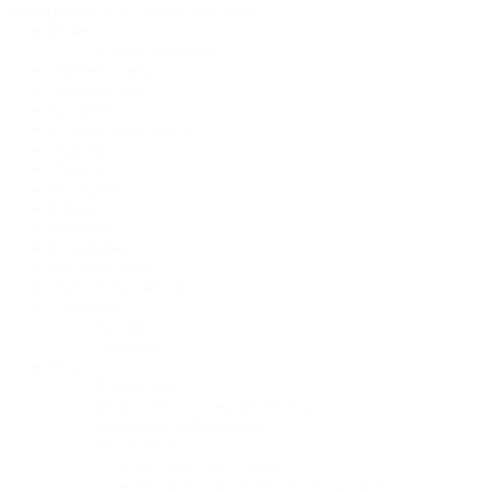
Green Ways zelené potraviny
checklist
Potraviny
Kakaové produkty
Sušené semená
Naklíčovanie
Cestoviny
Čistiace prostriedky
Valentín
Vianoce
Očista tela
Proteín
Darčeky
Kozmetika
Rastlinné oleje
Výživové produkty
Sladkosti
Tyčinky
Čokolády
Čaje
Ľadové čaje
Peruánske a amazonské byliny
Darčekové balenia čajov
Ovocné čaje
Ovocné čaje sypané
Ovocné čaje v nálevových sáčkoch