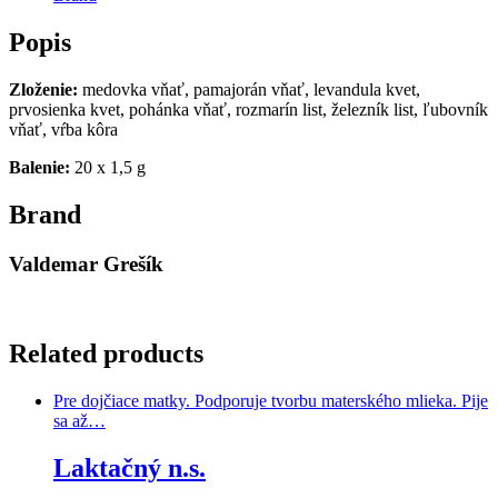
Popis
Zloženie:
medovka vňať, pamajorán vňať, levandula kvet,
prvosienka kvet, pohánka vňať, rozmarín list, železník list, ľubovník
vňať, vŕba kôra
Balenie:
20 x 1,5 g
Brand
Valdemar Grešík
Related products
Pre dojčiace matky. Podporuje tvorbu materského mlieka. Pije
sa až…
Laktačný n.s.