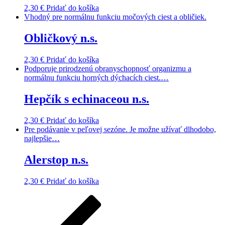
2,30
€
Pridať do košíka
Vhodný pre normálnu funkciu močových ciest a obličiek.
Obličkový n.s.
2,30
€
Pridať do košíka
Podporuje prirodzenú obranyschopnosť organizmu a
normálnu funkciu horných dýchacích ciest.…
Hepčík s echinaceou n.s.
2,30
€
Pridať do košíka
Pre podávanie v peľovej sezóne. Je možne užívať dlhodobo,
najlepšie…
Alerstop n.s.
2,30
€
Pridať do košíka