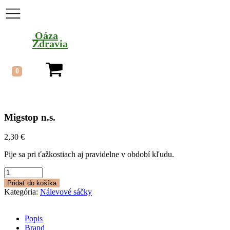
Oáza
Zdravia
Migstop n.s.
2,30
€
Pije sa pri ťažkostiach aj pravidelne v období kľudu.
množstvo
Migstop
Pridať do košíka
n.s.
Kategória:
Nálevové sáčky
Popis
Brand