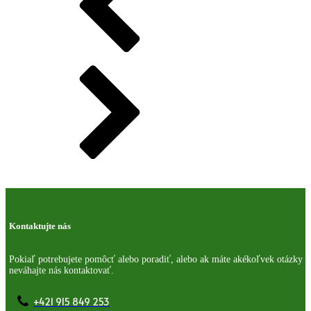
Kontaktujte nás
Pokiaľ potrebujete pomôcť alebo poradiť, alebo ak máte akékoľvek otázky
neváhajte nás kontaktovať.
+421 915 849 253