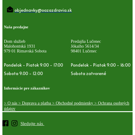
objednavky@oazazdravia.sk
Naša predajne
Dom služieb
Predajňa Lučenec
Malohontská 1931
Jókaiho 5614/34
979 01 Rimavská Sobota
98401 Lučenec
Pondelok - Piatok 9:00 - 17:00
Pondelok - Piatok 9:00 - 16:00
Sobota 9.00 - 12:00
Sobota zatvorené
Informácie pre zákazníkov
> O nás
> Doprava a platba
> Obchodné podmienky
> Ochrana osobných
údajov
Sledujte nás