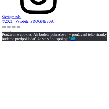
Sledujte nás
©2021 | Vyrobila PROGNESSA
Používame cookies. Ak budete pokračovať v používaní tejto stránky
budeme predpokladať, že ste s ňou spokojní.
Ok