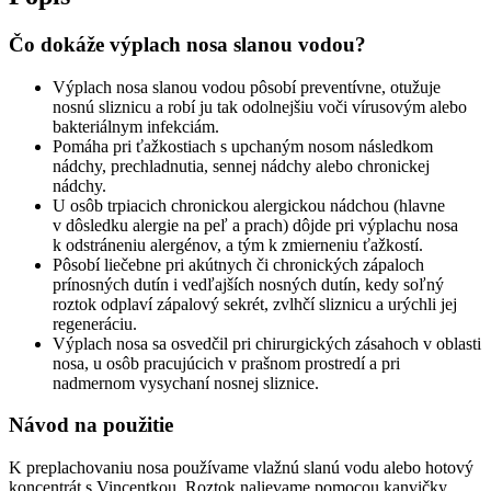
junior
Čo dokáže výplach nosa slanou vodou?
Výplach nosa slanou vodou pôsobí preventívne, otužuje
nosnú sliznicu a robí ju tak odolnejšiu voči vírusovým alebo
bakteriálnym infekciám.
Pomáha pri ťažkostiach s upchaným nosom následkom
nádchy, prechladnutia, sennej nádchy alebo chronickej
nádchy.
U osôb trpiacich chronickou alergickou nádchou (hlavne
v dôsledku alergie na peľ a prach) dôjde pri výplachu nosa
k odstráneniu alergénov, a tým k zmierneniu ťažkostí.
Pôsobí liečebne pri akútnych či chronických zápaloch
prínosných dutín i vedľajších nosných dutín, kedy soľný
roztok odplaví zápalový sekrét, zvlhčí sliznicu a urýchli jej
regeneráciu.
Výplach nosa sa osvedčil pri chirurgických zásahoch v oblasti
nosa, u osôb pracujúcich v prašnom prostredí a pri
nadmernom vysychaní nosnej sliznice.
Návod na použitie
K preplachovaniu nosa používame vlažnú slanú vodu alebo hotový
koncentrát s Vincentkou. Roztok nalievame pomocou kanvičky