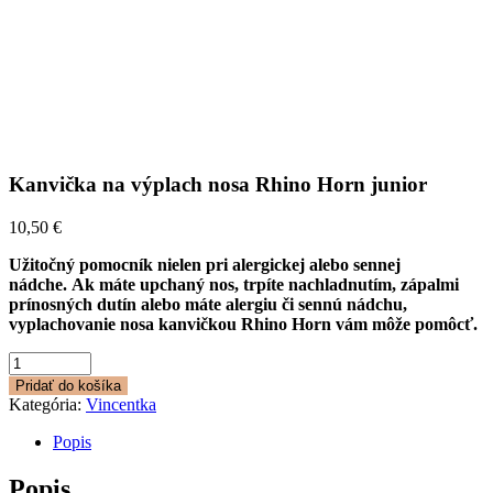
Kanvička na výplach nosa Rhino Horn junior
10,50
€
Užitočný pomocník nielen pri alergickej alebo sennej
nádche. Ak máte upchaný nos, trpíte nachladnutím, zápalmi
prínosných dutín alebo máte alergiu či sennú nádchu,
vyplachovanie nosa kanvičkou Rhino Horn vám môže pomôcť.
množstvo
Kanvička
Pridať do košíka
na
Kategória:
Vincentka
výplach
nosa
Popis
Rhino
Horn
Popis