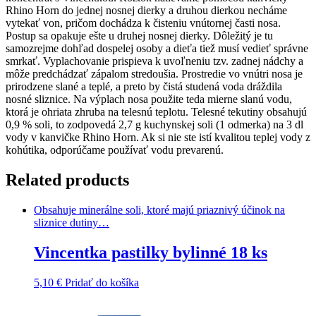
Rhino Horn do jednej nosnej dierky a druhou dierkou necháme
vytekať von, pričom dochádza k čisteniu vnútornej časti nosa.
Postup sa opakuje ešte u druhej nosnej dierky. Dôležitý je tu
samozrejme dohľad dospelej osoby a dieťa tiež musí vedieť správne
smrkať. Vyplachovanie prispieva k uvoľneniu tzv. zadnej nádchy a
môže predchádzať zápalom stredoušia. Prostredie vo vnútri nosa je
prirodzene slané a teplé, a preto by čistá studená voda dráždila
nosné sliznice. Na výplach nosa použite teda mierne slanú vodu,
ktorá je ohriata zhruba na telesnú teplotu. Telesné tekutiny obsahujú
0,9 % soli, to zodpovedá 2,7 g kuchynskej soli (1 odmerka) na 3 dl
vody v kanvičke Rhino Horn. Ak si nie ste istí kvalitou teplej vody z
kohútika, odporúčame používať vodu prevarenú.
Related products
Obsahuje minerálne soli, ktoré majú priaznivý účinok na
sliznice dutiny…
Vincentka pastilky bylinné 18 ks
5,10
€
Pridať do košíka