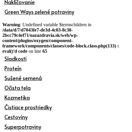
Naklíčovanie
Green Ways zelené potraviny
Warning
: Undefined variable $termschildren in
/data/d/7/d7043fe7-de3d-4c03-8c38-
2bcc79c4ef71/oazazdravia.sk/web/wp-
content/plugins/oxygen/component-
framework/components/classes/code-block.class.php(133) :
eval()'d code
on line
65
Sladkosti
Proteín
Sušené semená
Očista tela
Kozmetika
Čistiace prostriedky
Cestoviny
Superpotraviny