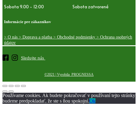
Sobota 9.00 - 12:00
Sobota zatvorené
Informácie pre zákazníkov
> O nás
> Doprava a platba
> Obchodné podmienky
> Ochrana osobných
údajov
Sledujte nás
©2021 | Vyrobila PROGNESSA
Používame cookies. Ak budete pokračovať v používaní tejto stránky
budeme predpokladať, že ste s ňou spokojní.
Ok