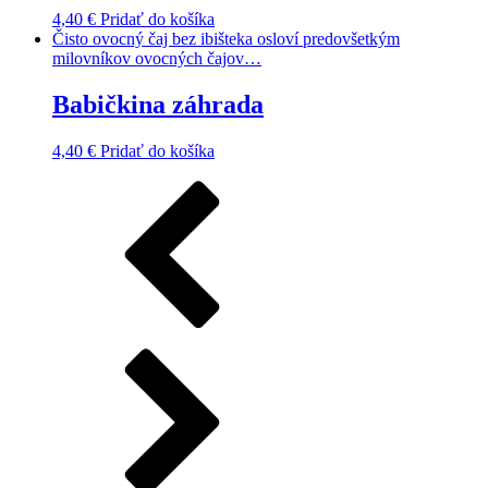
4,40
€
Pridať do košíka
Čisto ovocný čaj bez ibišteka osloví predovšetkým
milovníkov ovocných čajov…
Babičkina záhrada
4,40
€
Pridať do košíka