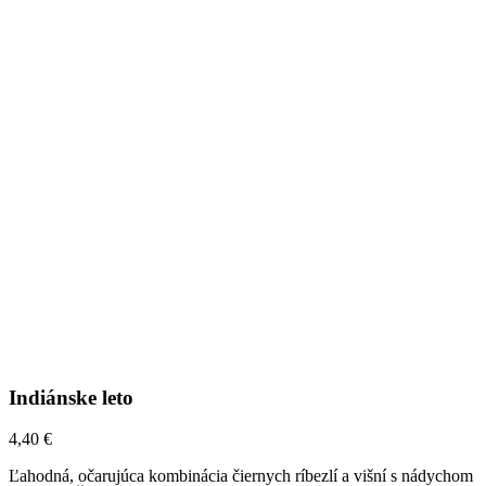
Indiánske leto
4,40
€
Ľahodná, očarujúca kombinácia čiernych ríbezlí a višní s nádychom