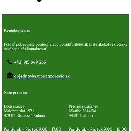
Kontaktujte nás
Pokiaľ potrebujete pomôcť alebo poradiť, alebo ak máte akékoľvek otázky
neváhajte nás kontaktovať.
+421 915 849 253
objednavky@oazazdravia.sk
Naša predajne
Dom služieb
Predajňa Lučenec
Malohontská 1931
Jókaiho 5614/34
979 01 Rimavská Sobota
98401 Lučenec
Pondelok - Piatok 9:00 - 17:00
Pondelok - Piatok 9:00 - 16:00