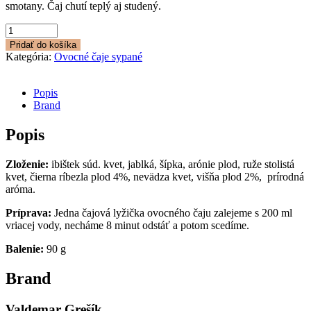
smotany. Čaj chutí teplý aj studený.
množstvo
Indiánske
Pridať do košíka
leto
Kategória:
Ovocné čaje sypané
Popis
Brand
Popis
Zloženie:
ibištek súd. kvet, jablká, šípka, arónie plod, ruže stolistá
kvet, čierna ríbezla plod 4%, nevädza kvet, višňa plod 2%, prírodná
aróma.
Príprava:
Jedna čajová lyžička ovocného čaju zalejeme s 200 ml
vriacej vody, necháme 8 minut odstáť a potom scedíme.
Balenie:
90 g
Brand
Valdemar Grešík