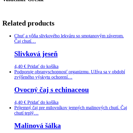
Related products
Chuť a vôňa slivkového lekváru so smotanovým záverom.
Čaj chutí…
Slivková jeseň
4,40
€
Pridať do košíka
Podporuje obranyschopnosť organizmu. Užíva sa v období
zvýšeného výskytu ochorení…
Ovocný čaj s echinaceou
4,40
€
Pridať do košíka
Príjemný čaj pre milovníkov jemných malinových chutí. Čaj
chutí teplý…
Malinová šálka