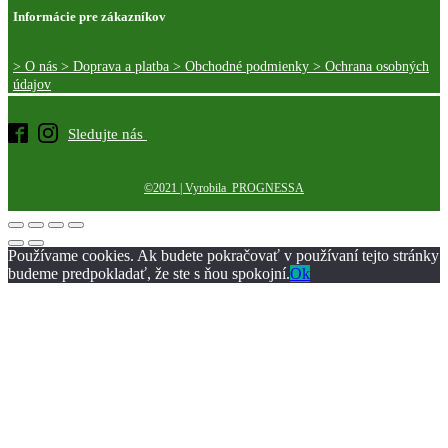
Informácie pre zákazníkov
> O nás
> Doprava a platba
> Obchodné podmienky
> Ochrana osobných
údajov
Sledujte nás
©2021 | Vyrobila PROGNESSA
Používame cookies. Ak budete pokračovať v používaní tejto stránky
budeme predpokladať, že ste s ňou spokojní.
Ok