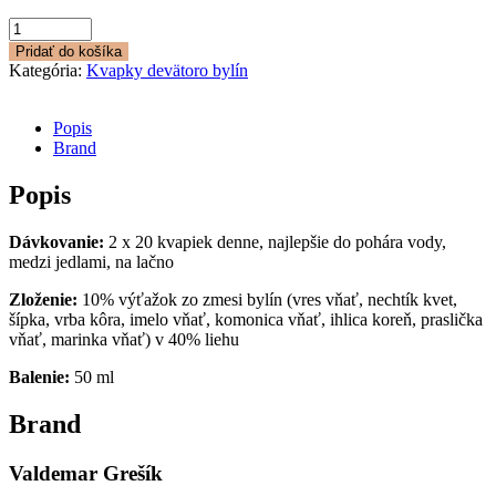
množstvo
Cievne
Pridať do košíka
Kategória:
Kvapky devätoro bylín
Popis
Brand
Popis
Dávkovanie:
2 x 20 kvapiek denne, najlepšie do pohára vody,
medzi jedlami, na lačno
Zloženie:
10% výťažok zo zmesi bylín (vres vňať, nechtík kvet,
šípka, vrba kôra, imelo vňať, komonica vňať, ihlica koreň, praslička
vňať, marinka vňať) v 40% liehu
Balenie:
50 ml
Brand
Valdemar Grešík