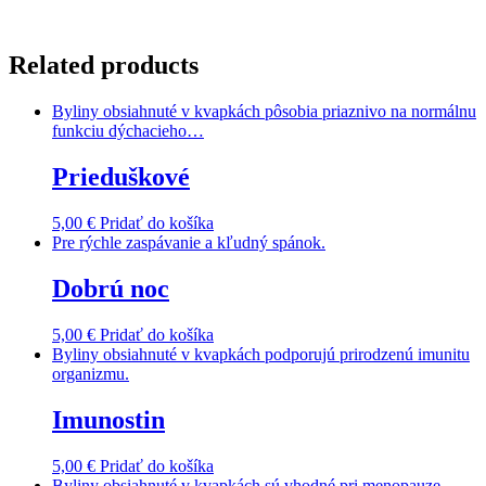
Related products
Byliny obsiahnuté v kvapkách pôsobia priaznivo na normálnu
funkciu dýchacieho…
Prieduškové
5,00
€
Pridať do košíka
Pre rýchle zaspávanie a kľudný spánok.
Dobrú noc
5,00
€
Pridať do košíka
Byliny obsiahnuté v kvapkách podporujú prirodzenú imunitu
organizmu.
Imunostin
5,00
€
Pridať do košíka
Byliny obsiahnuté v kvapkách sú vhodné pri menopauze.